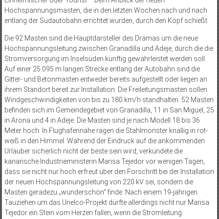
Hochspannungsmasten, die in den letzten Wochen nach und nach
entlang der Südautobahn errichtet wurden, durch den Kopf schießt.
Die 92 Masten sind die Hauptdarsteller des Dramas um die neue
Hochspannungsleitung zwischen Granadilla und Adeje, durch die die
Stromversorgung im Inselsüden künftig gewährleistet werden soll.
Auf einer 25.095 m langen Strecke entlang der Autobahn sind die
Gitter- und Betonmasten entweder bereits aufgestellt oder liegen an
ihrem Standort bereit zur Installation. Die Freileitungsmasten sollen
Windgeschwindigkeiten von bis zu 180 km/h standhalten. 52 Masten
befinden sich im Gemeindegebiet von Granadilla, 11 in San Miguel, 25
in Arona und 4 in Adeje. Die Masten sind je nach Modell 18 bis 36
Meter hoch. In Flughafennähe ragen die Stahlmonster knallig in rot-
weiß in den Himmel. Während der Eindruck auf die ankommenden
Urlauber sicherlich nicht der beste sein wird, verkündete die
kanarische Industrieministerin Marisa Tejedor vor wenigen Tagen,
dass sie nicht nur hoch erfreut über den Forschritt bei der Installation
der neuen Hochspannungsleitung von 220 kV sei, sondern die
Masten geradezu „wunderschön“ finde. Nach einem 19-jährigen
Tauziehen um das Unelco-Projekt dürfte allerdings nicht nur Marisa
Tejedor ein Stein vom Herzen fallen, wenn die Stromleitung