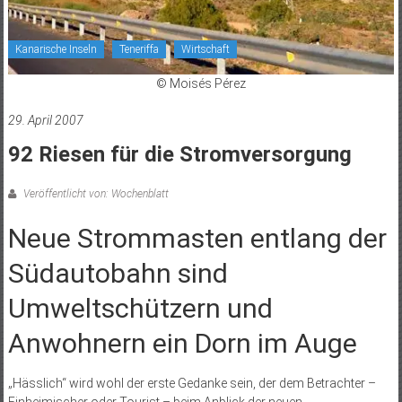
Kanarische Inseln
Teneriffa
Wirtschaft
© Moisés Pérez
29. April 2007
92 Riesen für die Stromversorgung
Veröffentlicht von: Wochenblatt
Neue Strommasten entlang der
Südautobahn sind
Umweltschützern und
Anwohnern ein Dorn im Auge
„Hässlich“ wird wohl der erste Gedanke sein, der dem Betrachter –
Einheimischer oder Tourist – beim Anblick der neuen