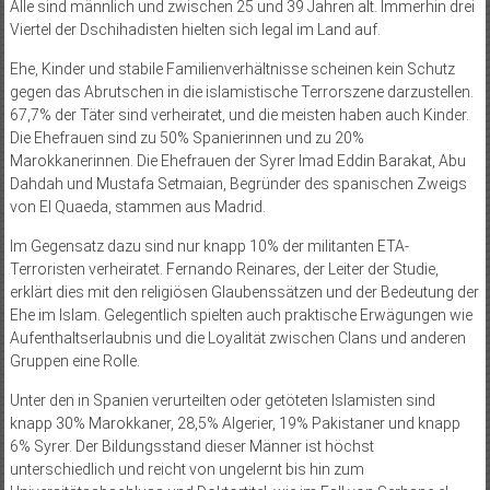
Alle sind männlich und zwischen 25 und 39 Jahren alt. Immerhin drei
Viertel der Dschihadisten hielten sich legal im Land auf.
Ehe, Kinder und stabile Familienverhältnisse scheinen kein Schutz
gegen das Abrutschen in die islamistische Terrorszene darzustellen.
67,7% der Täter sind verheiratet, und die meisten haben auch Kinder.
Die Ehefrauen sind zu 50% Spanierinnen und zu 20%
Marokkanerinnen. Die Ehefrauen der Syrer Imad Eddin Barakat, Abu
Dahdah und Mustafa Setmaian, Begründer des spanischen Zweigs
von El Quaeda, stammen aus Madrid.
Im Gegensatz dazu sind nur knapp 10% der militanten ETA-
Terroristen verheiratet. Fernando Reinares, der Leiter der Studie,
erklärt dies mit den religiösen Glaubenssätzen und der Bedeutung der
Ehe im Islam. Gelegentlich spielten auch praktische Erwägungen wie
Aufenthaltserlaubnis und die Loyalität zwischen Clans und anderen
Gruppen eine Rolle.
Unter den in Spanien verurteilten oder getöteten Islamisten sind
knapp 30% Marokkaner, 28,5% Algerier, 19% Pakistaner und knapp
6% Syrer. Der Bildungsstand dieser Männer ist höchst
unterschiedlich und reicht von ungelernt bis hin zum