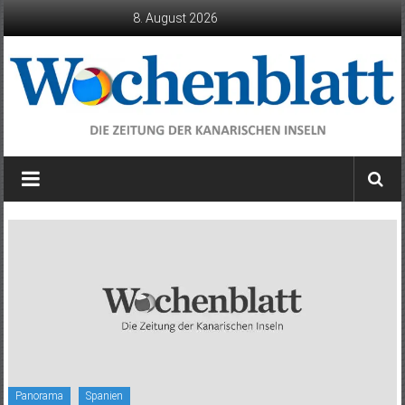
Zum
8. August 2026
Inhalt
springen
Wochenblatt
die
Zeitung
der
Kanarischen
Inseln
Panorama
Spanien