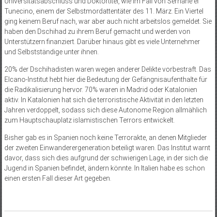
Universitätsabschluss und Doktortitel, wie im Fall von Serhane el
Tunecino, einem der Selbstmordattentäter des 11. März. Ein Viertel
ging keinem Beruf nach, war aber auch nicht arbeitslos gemeldet. Sie
haben den Dschihad zu ihrem Beruf gemacht und werden von
Unterstützern finanziert. Darüber hinaus gibt es viele Unternehmer
und Selbstständige unter ihnen.
20% der Dschihadisten waren wegen anderer Delikte vorbestraft. Das
Elcano-Institut hebt hier die Bedeutung der Gefängnisaufenthalte für
die Radikalisierung hervor. 70% waren in Madrid oder Katalonien
aktiv. In Katalonien hat sich die terroristische Aktivität in den letzten
Jahren verdoppelt, sodass sich diese Autonome Region allmählich
zum Hauptschauplatz islamistischen Terrors entwickelt.
Bisher gab es in Spanien noch keine Terrorakte, an denen Mitglieder
der zweiten Einwanderergeneration beteiligt waren. Das Institut warnt
davor, dass sich dies aufgrund der schwierigen Lage, in der sich die
Jugend in Spanien befindet, ändern könnte. In Italien habe es schon
einen ersten Fall dieser Art gegeben.