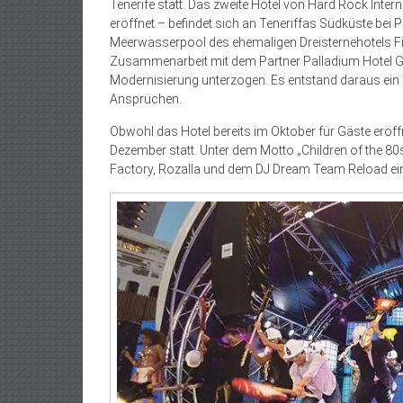
Tenerife statt. Das zweite Hotel von Hard Rock Inter
eröffnet – befindet sich an Teneriffas Südküste bei
Meerwasserpool des ehemaligen Dreisternehotels Fi
Zusammenarbeit mit dem Partner Palladium Hotel 
Modernisierung unterzogen. Es entstand daraus ein
Ansprüchen.
Obwohl das Hotel bereits im Oktober für Gäste eröffn
Dezember statt. Unter dem Motto „Children of the 8
Factory, Rozalla und dem DJ Dream Team Reload ein 