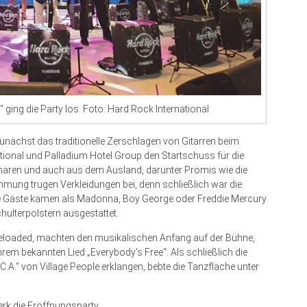
 ging die Party los. Foto: Hard Rock International
ächst das traditionelle Zerschlagen von Gitarren beim
tional und Palladium Hotel Group den Startschuss für die
anaren und auch aus dem Ausland, darunter Promis wie die
mmung trugen Verkleidungen bei, denn schließlich war die
ige Gäste kamen als Madonna, Boy George oder Freddie Mercury
hulterpolstern ausgestattet.
 Reloaded, machten den musikalischen Anfang auf der Bühne,
hrem bekannten Lied „Everybody’s Free“. Als schließlich die
.A.“ von Village People erklangen, bebte die Tanzfläche unter
rk die Eröffnungsparty.