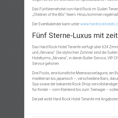
Das Fünfsternehotel von Hard Rock im Süden Teneri
„Children of the 80s“ feiern. Hinzu kommen regelmä
Der Eventkalender kann unter
www.hardrockhotels.c
Fünf Sterne-Luxus mit z
Das Hard Rock Hotel Tenerife verfügt über 624 Zimmer
und „Nirvana“. Die stylischen Zimmer sind die Suiten
Hotelturms „Nirvana“, in denen Butler-Service, VIP-
Service gehören.
Drei Pools, eine künstliche Meerwasserlagune, ein 
mediterran bis japanisch –, verschiedene Bars, darun
Spa sowie der bekannte Rock Shop vervollständigen
für Kinder – vom Kleinkind bis zum Teenager – sol
Derzeit wirbt Hard Rock Hotel Tenerife mit Angebote