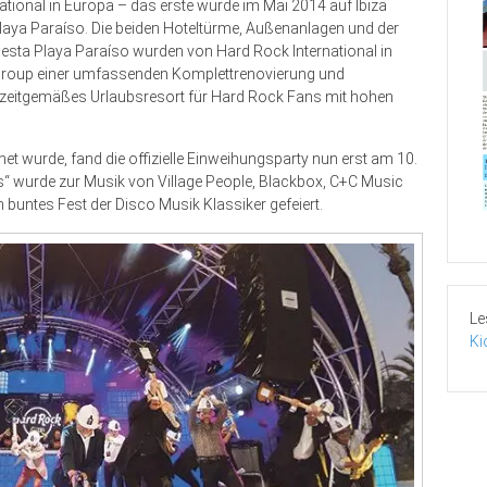
national in Europa – das erste wurde im Mai 2014 auf Ibiza
 Playa Paraíso. Die beiden Hoteltürme, Außenanlagen und der
esta Playa Paraíso wurden von Hard Rock International in
Group einer umfassenden Komplettrenovierung und
 zeitgemäßes Urlaubsresort für Hard Rock Fans mit hohen
et wurde, fand die offizielle Einweihungsparty nun erst am 10.
0s“ wurde zur Musik von Village People, Blackbox, C+C Music
buntes Fest der Disco Musik Klassiker gefeiert.
Le
Ki