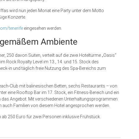
ffas wird nun jeden Monat eine Party unter dem Motto
ßige Konzerte.
om/tenerife
eingesehen werden.
eitgemäßem Ambiente
, 250 davon Suiten, verteilt auf die zwei Hoteltürme „Oasis“
 im Rock Royalty Level im 13., 14. und 15. Stock des
Check-in und täglich freie Nutzung des Spa-Bereichs zum
Beach-Club mit balinesischen Betten, sechs Restaurants – von
ter eine Rooftop Bar im 17. Stock, ein Fitness-Bereich und ein
 das Angebot. Mit ver­schie­denen Unterhaltungsprogrammen
len auch Familien von diesem Hotel angesprochen werden.
n ab 250 Euro für zwei Personen inklusive Frühstück.