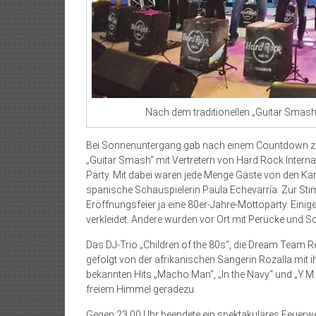
Nach dem traditionellen „Guitar Smash“
Bei Sonnenuntergang gab nach einem Countdown zun
„Guitar Smash“ mit Vertretern von Hard Rock Interna
Party. Mit dabei waren jede Menge Gäste von den K
spanische Schauspielerin Paula Echevarría. Zur Sti
Eröffnungsfeier ja eine 80er-Jahre-Mottoparty. Ein
verkleidet. Andere wurden vor Ort mit Perücke und Sc
Das DJ-Trio „Children of the 80s“, die Dream Team
gefolgt von der afrikanischen Sängerin Rozalla mit i
bekannten Hits „Macho Man“, „In the Navy“ und „Y.M.C
freiem Himmel geradezu.
Gegen 23.00 Uhr beendete ein spektakuläres Feuerwe