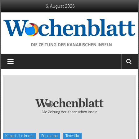
Zum
6. August 2026
Inhalt
springen
Wochenblatt
die
Zeitung
der
Kanarischen
Inseln
Kanarische Inseln
Panorama
Teneriffa