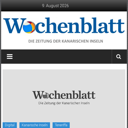
Zum
9. August 2026
Inhalt
springen
Wochenblatt
die
Zeitung
der
Kanarischen
Inseln
Digital
Kanarische Inseln
Teneriffa