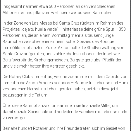
Insgesamt nahmen etwa 500 Personen an den verschiedenen
Aktionen teil und pflanzten weit über zweitausend Bäumchen.
In der Zone von Las Mesas bei Santa Cruz rückten im Rahmen des
Projektes „deja tu huella verde“ – hinterlasse deine grüne Spur – 350
Personen an, die an einem Vormittag mehr als tausend junge
Bäumchen verschiedener einheimischer Spezies des Bosque
Termófilo einpflanzten. Zu der Aktion hatte die Stadtverwaltung von
Santa Cruz aufgerufen, und zahlreiche Institutionen der Insel, wie
Berufsverbände, Kirchengemeinden, Bergsteigerclubs, Pfadfinder
und viele mehr hatten ihre Vertreter geschickt.
Die Rotary Clubs Teneriffas, welche zusammen mit dem Cabildo von
Teneriffa die Aktion Árboles soliarios – Bäume für Lebensmittel – im
vergangenen Herbst ins Leben gerufen haben, setzten diese jetzt
sozusagen in die Tat um.
Über diese Baumpflanzaktion sammeln sie finanzielle Mittel, um
damit soziale Speisesäle und notleidende Familien mit Lebensmitteln
zu versorgen.
Beinahe hundert Rotarier und ihre Freunde trafen sich im Gebiet von