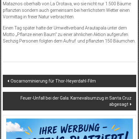
Mataznos oberhalb von La Orotava, wo sie nicht nur 1.500 Bäume
pflanzten sondern auch gemeinsam bei herrlichstem Wetter einen
Vormittag in freier Natur verbrachten.
Einen Tag später hatte der Umweltverband Arautapala unter dem
Motto „Pflanze einen Baum“ zu einer ähnlichen Aktion aufgerufen.
Sechzig Personen folgten dem Aufruf und pflanzten 150 Bäumchen.
Beitragsnavigation
Oscarnominierung für Thor-Heyerdahl-Film
Feuer-Unfall bei der Gala: Karnevalsumzug in Santa Cruz
abgesagt