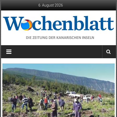
Zum
6. August 2026
Inhalt
springen
Wochenblatt
die
Zeitung
der
Kanarischen
Inseln