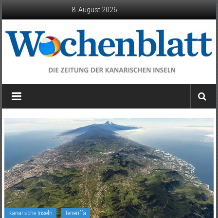
Zum
8. August 2026
Inhalt
springen
Wochenblatt
die
Zeitung
der
Kanarischen
Inseln
Kanarische Inseln
Teneriffa