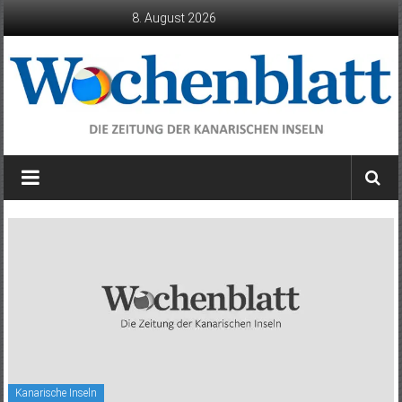
Zum
8. August 2026
Inhalt
springen
Wochenblatt
die
Zeitung
der
Kanarischen
Inseln
Kanarische Inseln