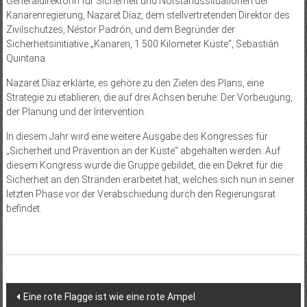
Generaldirektorin für Sicherheit und Notstandssituationen der
Kanarenregierung, Nazaret Díaz, dem stellvertretenden Direktor des
Zivilschutzes, Néstor Padrón, und dem Begründer der
Sicherheitsinitiative „Kanaren, 1.500 Kilometer Küste“, Sebastián
Quintana.
Nazaret Díaz erklärte, es gehöre zu den Zielen des Plans, eine
Strategie zu etablieren, die auf drei Achsen beruhe: Der Vorbeugung,
der Planung und der Intervention.
In diesem Jahr wird eine weitere Ausgabe des Kongresses für
„Sicherheit und Prävention an der Küste“ abgehalten werden. Auf
diesem Kongress wurde die Gruppe gebildet, die ein Dekret für die
Sicherheit an den Stränden erarbeitet hat, welches sich nun in seiner
letzten Phase vor der Verabschiedung durch den Regierungsrat
befindet.
Beitragsnavigation
Eine rote Flagge ist wie eine rote Ampel