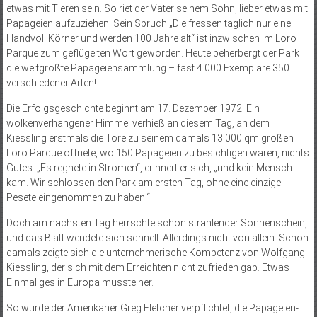
etwas mit Tieren sein. So riet der Vater seinem Sohn, lieber etwas mit
Papageien aufzuziehen. Sein Spruch „Die fressen täglich nur eine
Handvoll Körner und werden 100 Jahre alt“ ist inzwischen im Loro
Parque zum geflügelten Wort geworden. Heute beherbergt der Park
die weltgrößte Papageiensammlung – fast 4.000 Exemplare 350
verschiedener Arten!
Die Erfolgsgeschichte beginnt am 17. Dezember 1972. Ein
wolkenverhangener Himmel verhieß an diesem Tag, an dem
Kiessling erstmals die Tore zu seinem damals 13.000 qm großen
Loro Parque öffnete, wo 150 Papageien zu besichtigen waren, nichts
Gutes. „Es regnete in Strömen“, erinnert er sich, „und kein Mensch
kam. Wir schlossen den Park am ersten Tag, ohne eine einzige
Pesete eingenommen zu haben.“
Doch am nächsten Tag herrschte schon strahlender Sonnenschein,
und das Blatt wendete sich schnell. Allerdings nicht von allein. Schon
damals zeigte sich die unternehmerische Kompetenz von Wolfgang
Kiessling, der sich mit dem Erreichten nicht zufrieden gab. Etwas
Einmaliges in Europa musste her.
So wurde der Amerikaner Greg Fletcher verpflichtet, die Papageien-