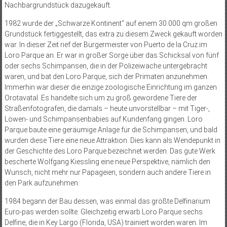
Nachbargrundstück dazugekauft.
1982 wurde der „Schwarze Kontinent“ auf einem 30.000 qm großen
Grundstück fertiggestellt, das extra zu diesem Zweck gekauft worden
war. In dieser Zeit rief der Bürgermeister von Puerto de la Cruz im
Loro Parque an. Er war in großer Sorge über das Schicksal von fünf
oder sechs Schimpansen, die in der Polizeiwache untergebracht
waren, und bat den Loro Parque, sich der Primaten anzunehmen.
Immerhin war dieser die einzige zoologische Einrichtung im ganzen
Orotavatal. Es handelte sich um zu groß gewordene Tiere der
Straßenfotografen, die damals – heute unvorstellbar – mit Tiger-,
Löwen- und Schimpansenbabies auf Kundenfang gingen. Loro
Parque baute eine geräumige Anlage für die Schimpansen, und bald
wurden diese Tiere eine neue Attraktion. Dies kann als Wendepunkt in
der Geschichte des Loro Parque bezeichnet werden. Das gute Werk
bescherte Wolfgang Kiessling eine neue Perspektive, nämlich den
Wunsch, nicht mehr nur Papageien, sondern auch andere Tiere in
den Park aufzunehmen.
1984 begann der Bau dessen, was einmal das größte Delfinarium
Euro-pas werden sollte. Gleichzeitig erwarb Loro Parque sechs
Delfine, die in Key Largo (Florida, USA) trainiert worden waren. Im