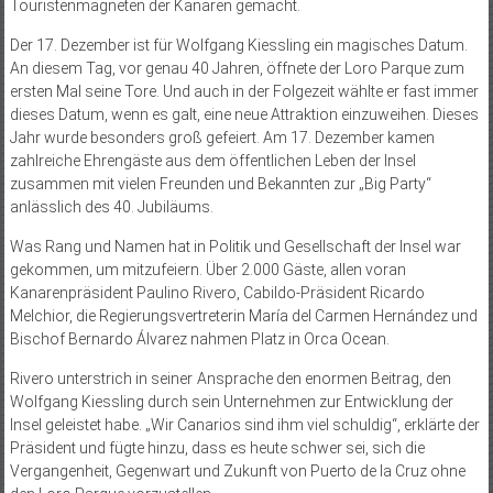
Touristenmagneten der Kanaren gemacht.
Der 17. Dezember ist für Wolfgang Kiessling ein magisches Datum.
An diesem Tag, vor genau 40 Jahren, öffnete der Loro Parque zum
ersten Mal seine Tore. Und auch in der Folgezeit wählte er fast immer
dieses Datum, wenn es galt, eine neue Attraktion einzuweihen. Dieses
Jahr wurde besonders groß gefeiert. Am 17. Dezember kamen
zahlreiche Ehrengäste aus dem öffentlichen Leben der Insel
zusammen mit vielen Freunden und Bekannten zur „Big Party“
anlässlich des 40. Jubiläums.
Was Rang und Namen hat in Politik und Gesellschaft der Insel war
gekommen, um mitzufeiern. Über 2.000 Gäste, allen voran
Kanarenpräsident Paulino Rivero, Cabildo-Präsident Ricardo
Melchior, die Regierungsvertreterin María del Carmen Hernández und
Bischof Bernardo Álvarez nahmen Platz in Orca Ocean.
Rivero unterstrich in seiner Ansprache den enormen Beitrag, den
Wolfgang Kiessling durch sein Unternehmen zur Entwicklung der
Insel geleistet habe. „Wir Canarios sind ihm viel schuldig“, erklärte der
Präsident und fügte hinzu, dass es heute schwer sei, sich die
Vergangenheit, Gegenwart und Zukunft von Puerto de la Cruz ohne