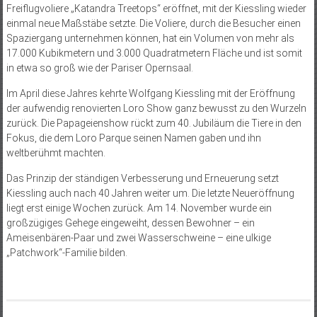
Freiflugvoliere „Katandra Treetops“ eröffnet, mit der Kiessling wieder
einmal neue Maßstäbe setzte. Die Voliere, durch die Besucher einen
Spaziergang unternehmen können, hat ein Volumen von mehr als
17.000 Kubikmetern und 3.000 Quadratmetern Fläche und ist somit
in etwa so groß wie der Pariser Opernsaal.
Im April diese Jahres kehrte Wolfgang Kiessling mit der Eröffnung
der aufwendig renovierten Loro Show ganz bewusst zu den Wurzeln
zurück. Die Papageienshow rückt zum 40. Jubiläum die Tiere in den
Fokus, die dem Loro Parque seinen Namen gaben und ihn
weltberühmt machten.
Das Prinzip der ständigen Verbesserung und Erneuerung setzt
Kiessling auch nach 40 Jahren weiter um. Die letzte Neueröffnung
liegt erst einige Wochen zurück. Am 14. November wurde ein
großzügiges Gehege eingeweiht, dessen Bewohner – ein
Ameisenbären-Paar und zwei Wasserschweine – eine ulkige
„Patchwork“-Familie bilden.