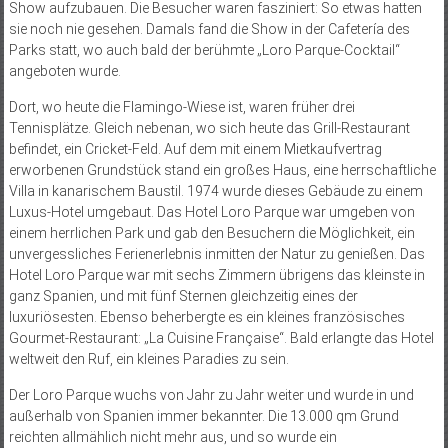
Show aufzubauen. Die Besucher waren fasziniert: So etwas hatten
sie noch nie gesehen. Damals fand die Show in der Cafetería des
Parks statt, wo auch bald der berühmte „Loro Parque-Cocktail“
angeboten wurde.
Dort, wo heute die Flamingo-Wiese ist, waren früher drei
Tennisplätze. Gleich nebenan, wo sich heute das Grill-Restaurant
befindet, ein Cricket-Feld. Auf dem mit einem Mietkaufvertrag
erworbenen Grund­stück stand ein großes Haus, eine herrschaftliche
Villa in kanarischem Baustil. 1974 wurde dieses Gebäude zu einem
Luxus-Hotel umgebaut. Das Hotel Loro Parque war umgeben von
einem herrlichen Park und gab den Besuchern die Möglichkeit, ein
unvergessliches Ferienerlebnis inmitten der Natur zu genießen. Das
Hotel Loro Parque war mit sechs Zimmern übrigens das kleinste in
ganz Spanien, und mit fünf Sternen gleichzeitig eines der
luxuriösesten. Ebenso beherbergte es ein kleines französisches
Gourmet-Restaurant: „La Cuisine Française“. Bald erlangte das Hotel
weltweit den Ruf, ein kleines Paradies zu sein.
Der Loro Parque wuchs von Jahr zu Jahr weiter und wurde in und
außerhalb von Spanien immer bekannter. Die 13.000 qm Grund
reichten allmählich nicht mehr aus, und so wurde ein