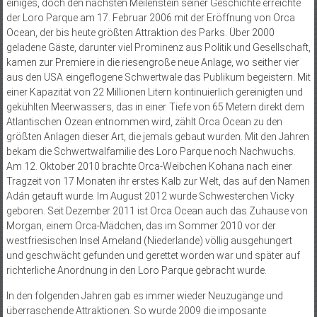
einiges, doch den nächsten Meilenstein seiner Geschichte erreichte
der Loro Parque am 17. Februar 2006 mit der Eröffnung von Orca
Ocean, der bis heute größten Attraktion des Parks. Über 2000
geladene Gäste, darunter viel Prominenz aus Politik und Gesellschaft,
kamen zur Premiere in die riesengroße neue Anlage, wo seither vier
aus den USA eingeflogene Schwertwale das Publikum begeistern. Mit
einer Kapazität von 22 Millionen Litern kontinuierlich gereinigten und
gekühlten Meerwassers, das in einer Tiefe von 65 Metern direkt dem
Atlantischen Ozean entnommen wird, zählt Orca Ocean zu den
größten Anlagen dieser Art, die jemals gebaut wur­den. Mit den Jahren
bekam die Schwertwalfamilie des Loro Parque noch Nachwuchs.
Am 12. Oktober 2010 brachte Orca-Weibchen Kohana nach einer
Tragzeit von 17 Monaten ihr erstes Kalb zur Welt, das auf den Namen
Adán getauft wurde. Im August 2012 wurde Schwesterchen Vicky
geboren. Seit Dezember 2011 ist Orca Ocean auch das Zuhause von
Morgan, einem Orca-Mädchen, das im Sommer 2010 vor der
westfriesischen Insel Ameland (Niederlande) völlig ausgehungert
und geschwächt gefunden und gerettet worden war und später auf
richterliche Anordnung in den Loro Parque gebracht wurde.
In den folgenden Jahren gab es immer wieder Neuzugänge und
überraschende Attraktionen. So wurde 2009 die imposante