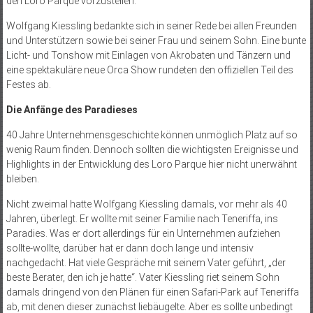
den Loro Parque vorzustellen.
Wolfgang Kiessling bedankte sich in seiner Rede bei allen Freunden
und Unterstützern sowie bei seiner Frau und seinem Sohn. Eine bunte
Licht- und Tonshow mit Einlagen von Akrobaten und Tänzern und
eine spektakuläre neue Orca Show rundeten den offiziellen Teil des
Festes ab.
Die Anfänge des Paradieses
40 Jahre Unternehmensgeschichte können unmöglich Platz auf so
wenig Raum finden. Dennoch sollten die wichtigsten Ereignisse und
Highlights in der Entwicklung des Loro Parque hier nicht unerwähnt
bleiben.
Nicht zweimal hatte Wolfgang Kiessling damals, vor mehr als 40
Jahren, überlegt. Er wollte mit seiner Familie nach Teneriffa, ins
Paradies. Was er dort allerdings für ein Unternehmen aufziehen
sollte-wollte, darüber hat er dann doch lange und intensiv
nachgedacht. Hat viele Gespräche mit seinem Vater geführt, „der
beste Berater, den ich je hatte“. Vater Kiessling riet seinem Sohn
damals dringend von den Plänen für einen Safari-Park auf Teneriffa
ab, mit denen dieser zunächst liebäugelte. Aber es sollte unbedingt