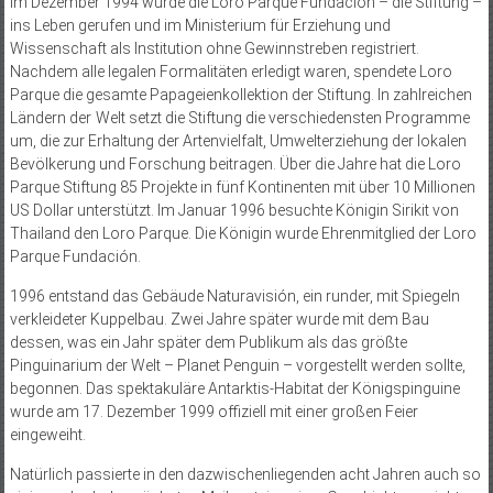
Im Dezember 1994 wurde die Loro Parque Fundación – die Stiftung –
ins Leben gerufen und im Ministerium für Erziehung und
Wissenschaft als Institution ohne Gewinnstreben registriert.
Nachdem alle legalen Formalitäten erledigt waren, spendete Loro
Parque die gesamte Papageienkollektion der Stiftung. In zahlreichen
Ländern der Welt setzt die Stiftung die verschiedensten Programme
um, die zur Erhaltung der Artenvielfalt, Umwelterziehung der lokalen
Bevölkerung und Forschung beitragen. Über die Jahre hat die Loro
Parque Stiftung 85 Projekte in fünf Kontinenten mit über 10 Millionen
US Dollar unterstützt. Im Januar 1996 besuchte Königin Sirikit von
Thailand den Loro Parque. Die Königin wurde Ehrenmitglied der Loro
Parque Fundación.
1996 entstand das Gebäude Naturavisión, ein runder, mit Spiegeln
verkleideter Kuppelbau. Zwei Jahre später wurde mit dem Bau
dessen, was ein Jahr später dem Publikum als das größte
Pinguinarium der Welt – Planet Penguin – vorgestellt werden sollte,
begonnen. Das spektakuläre Antarktis-Habitat der Königspinguine
wurde am 17. Dezember 1999 offiziell mit einer großen Feier
eingeweiht.
Natürlich passierte in den dazwischenliegenden acht Jahren auch so