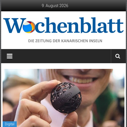
Zum
9. August 2026
Inhalt
springen
Wochenblatt
die
Zeitung
der
Kanarischen
Inseln
Digital