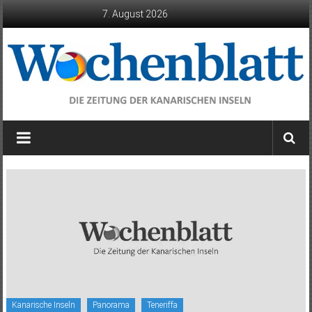
Zum
7. August 2026
Inhalt
springen
Wochenblatt
die
Zeitung
der
Kanarischen
Inseln
Kanarische Inseln
Panorama
Teneriffa