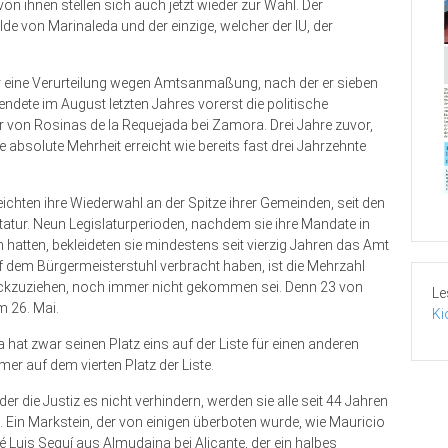
on ihnen stellen sich auch jetzt wieder zur Wahl. Der
lde von Marinaleda und der einzige, welcher der IU, der
r eine Verurteilung wegen Amtsanmaßung, nach der er sieben
endete im August letzten Jahres vorerst die politische
 von Rosinas de la Requejada bei Zamora. Drei Jahre zuvor,
 absolute Mehrheit erreicht wie bereits fast drei Jahrzehnte
eichten ihre Wiederwahl an der Spitze ihrer Gemeinden, seit den
tur. Neun Legislaturperioden, nachdem sie ihre Mandate in
hatten, bekleideten sie mindestens seit vierzig Jahren das Amt
f dem Bürgermeisterstuhl verbracht haben, ist die Mehrzahl
ückzuziehen, noch immer nicht gekommen sei. Denn 23 von
Le
 26. Mai.
Ki
hat zwar seinen Platz eins auf der Liste für einen anderen
er auf dem vierten Platz der Liste.
die Justiz es nicht verhindern, werden sie alle seit 44 Jahren
 Ein Markstein, der von einigen überboten wurde, wie Mauricio
Luis Seguí aus Almudaina bei Alicante, der ein halbes