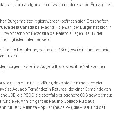
 damals vom Zivilgouverneur während der Franco-Ära zugeteilt
hen Bürgermeister regiert werden, befinden sich Ortschaften,
ueva de la Cañada bei Madrid – die Zahl der Bürger hat sich in
inwohnern von Berzosilla bei Palencia liegen. Bei 17 der
ndemitglieder unter Tausend.
der Partido Popular an, sechs der PSOE, zwei sind unabhängig,
ten Linken.
en Bürgermeister ins Auge fällt, so ist es ihre Nähe zu den
st.
t vor allem damit zu erklären, dass sie für mindesten vier
elsweise Aguado Fernández in Roturas, der einer Gemeinde von
hene UCD, die PSOE, die ebenfalls erloschene CDS sowie erneut
r für die PP. Ähnlich geht es Paulino Collado Ruiz aus
hn für UCD, Allianza Popular (heute PP), die PSOE und seit