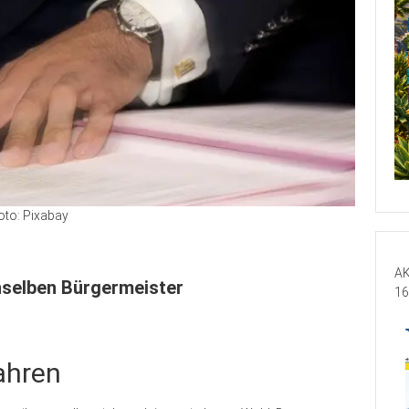
oto: Pixabay
AK
nselben Bürgermeister
16
Jahren