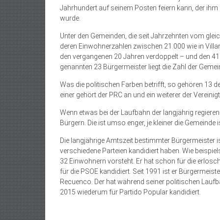
Jahrhundert auf seinem Posten feiern kann, der ihm
wurde.
Unter den Gemeinden, die seit Jahrzehnten vom gleic
deren Einwohnerzahlen zwischen 21.000 wie in Villan
den vergangenen 20 Jahren verdoppelt – und den 41 E
genannten 23 Bürgermeister liegt die Zahl der Gemei
Was die politischen Farben betrifft, so gehören 13 
einer gehört der PRC an und ein weiterer der Vereinig
Wenn etwas bei der Laufbahn der langjährig regierend
Bürgern. Die ist umso enger, je kleiner die Gemeinde i
Die langjährige Amtszeit bestimmter Bürgermeister is
verschiedene Parteien kandidiert haben. Wie beispi
32 Einwohnern vorsteht. Er hat schon für die erlosc
für die PSOE kandidiert. Seit 1991 ist er Bürgermeiste
Recuenco. Der hat während seiner politischen Laufba
2015 wiederum für Partido Popular kandidiert.