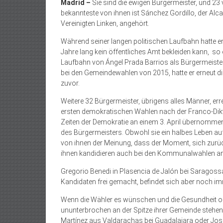
Madrid –
Sie sind die ewigen Bürgermeister, und 23 v
bekannteste von ihnen ist Sánchez Gordillo, der Alca
Vereinigten Linken, angehört.
Während seiner langen politischen Laufbahn hatte e
Jahre lang kein öffentliches Amt bekleiden kann,
so 
Laufbahn von Ángel Prada Barrios als Bürgermeister
bei den Gemeindewahlen von 2015, hatte er erneut die
zuvor.
Weitere 32 Bürgermeister, übrigens alles Männer, err
ersten demokratischen Wahlen nach der Franco-Dikta
Zeiten der Demokratie an einem 3. April übernommen 
des Bürgermeisters. Obwohl sie ein halbes Leben au
von ihnen der Meinung, dass der Moment, sich zur
ihnen kandidieren auch bei den Kommunalwahlen am
Gregorio Benedi in Plasencia de Jalón bei Saragossa 
Kandidaten frei gemacht, befindet sich aber noch imm
Wenn die Wähler es wünschen und die Gesundheit oder 
ununterbrochen an der Spitze ihrer Gemeinde stehen.
Martínez aus Valdarachas bei Guadalajara oder José 