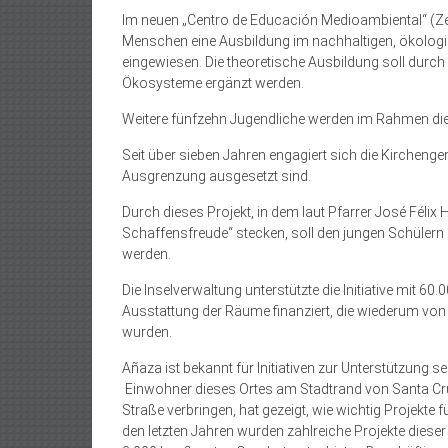
Im neuen „Centro de Educación Medioambiental“ (Ze
Menschen eine Ausbildung im nachhaltigen, ökolog
eingewiesen. Die theoretische Ausbildung soll durch
Ökosysteme ergänzt werden.
Weitere fünfzehn Jugendliche werden im Rahmen d
Seit über sieben Jahren engagiert sich die Kircheng
Ausgrenzung ausgesetzt sind.
Durch dieses Projekt, in dem laut Pfarrer José Félix 
Schaffensfreude“ stecken, soll den jungen Schülern de
werden.
Die Inselverwaltung unterstützte die Initiative mit 6
Ausstattung der Räume finanziert, die wiederum von
wurden.
Añaza ist bekannt für Initiativen zur Unterstützung s
Einwohner dieses Ortes am Stadtrand von Santa Cru
Straße verbringen, hat gezeigt, wie wichtig Projekte 
den letzten Jahren wurden zahlreiche Projekte dieser A