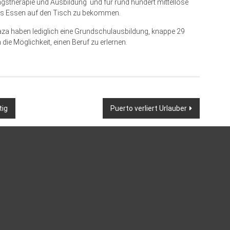
gstherapie und Ausbildung und für rund hundert mittellose
ndes Essen auf den Tisch zu bekommen.
aza haben lediglich eine Grundschulausbildung, knappe 29
 die Möglichkeit, einen Beruf zu erlernen.
tig
Puerto verliert Urlauber