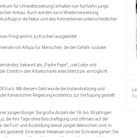
ntrum für Umwelterziehung) erhalten nun fünfzehn junge
ischen Anbau. Auch werden sie in Wiederverwertung
 Ausflüge in die Natur und das Kennenlernen unterschiedlicher
ieses Programms zu Köchen ausgebildet.
emeinde von Añaza für Menschen, die der Gefahr sozialer
Hernández, bekannt als „Padre Pepe“, „viel Liebe und
r Eintritt in den Arbeitsmarkt erleichtert bzw. ermöglicht
0.000 Euro. Mit diesem Geld wurde die Instandsetzung und
Le
 der Kanarischen Regierung kostenlos zur Verfügung gestellt
Ki
einer jungen Bürger. Die große Anzahl der 18- bis 30-jährigen
z, die ihre Tage ohne Beschäftigung und oftmals auf der
für die Fort- und Ausbildung dieser jungen Menschen sind. In
rt gestartet. Eine dieser Initiativen sind die Schrebergärten. Die