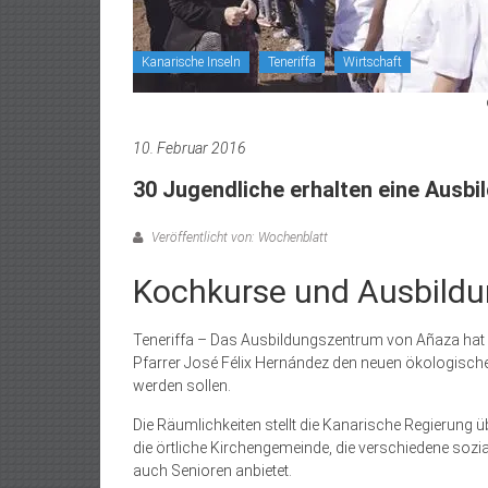
Kanarische Inseln
Teneriffa
Wirtschaft
10. Februar 2016
30 Jugendliche erhalten eine Ausbi
Veröffentlicht von: Wochenblatt
Kochkurse und Ausbild
Teneriffa – Das Ausbildungszentrum von Añaza hat i
Pfarrer José Félix Hernández den neuen ökologischen
werden sollen.
Die Räumlichkeiten stellt die Kanarische Regierung 
die örtliche Kirchengemeinde, die verschiedene sozi
auch Senioren anbietet.