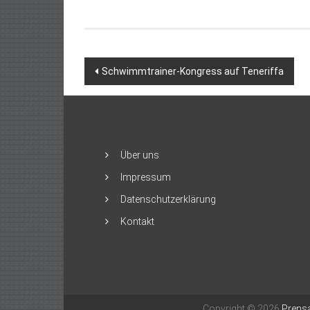
Beitragsnavigation
Schwimmtrainer-Kongress auf Teneriffa
Über uns
Impressum
Datenschutzerklärung
Kontakt
Copyright © 2026
Prensa