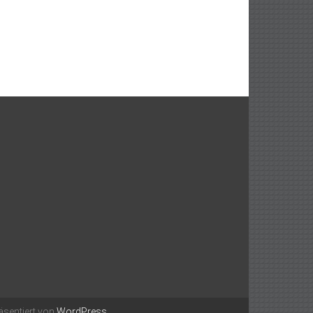
äsentiert von
WordPress
.