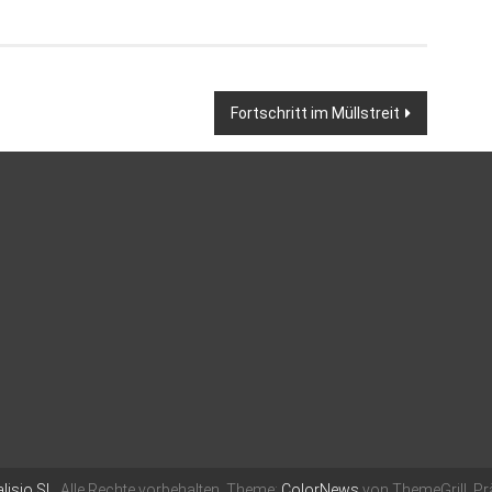
Fortschritt im Müllstreit
lisio SL
. Alle Rechte vorbehalten. Theme:
ColorNews
von ThemeGrill. Pr