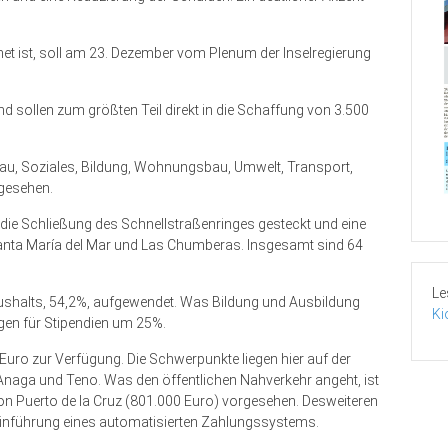
t ist, soll am 23. Dezember vom Plenum der Inselregierung
 und sollen zum größten Teil direkt in die Schaffung von 3.500
bau, Soziales, Bildung, Wohnungsbau, Umwelt, Transport,
gesehen.
 die Schließung des Schnellstraßenringes gesteckt und eine
anta María del Mar und Las Chumberas. Insgesamt sind 64
Le
aushalts, 54,2%, aufgewendet. Was Bildung und Ausbildung
Ki
gen für Stipendien um 25%.
ro zur Verfügung. Die Schwerpunkte liegen hier auf der
aga und Teno. Was den öffentlichen Nahverkehr angeht, ist
von Puerto de la Cruz (801.000 Euro) vorgesehen. Desweiteren
 Einführung eines automatisierten Zahlungssystems.