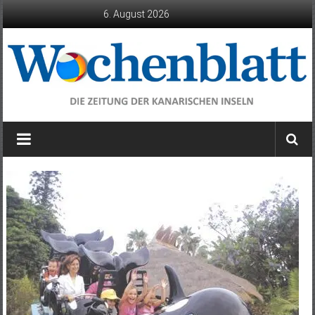
Zum
6. August 2026
Inhalt
springen
Wochenblatt
die
Zeitung
der
Kanarischen
Inseln