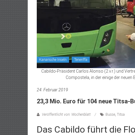
Kanarische Inseln
Teneriffa
Cabildo-Präsident Carlos Alonso (2.v.r.) und Vert
Compostela, in der einige der neuen B
24. Februar 2019
23,3 Mio. Euro für 104 neue Titsa-
Veröffentlicht von: Wochenblatt
Busse
,
Titsa
Das Cabildo führt die F