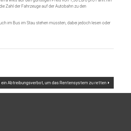
erra wies auf den günstigen Preis von 1,30 Euro pro Fahrt hin
 die Zahl der Fahrzeuge auf der Autobahn zu den
 auch im Bus im Stau stehen müssten, dabei jedoch lesen oder
 ein Abtreibungsverbot, um das Rentensystem zu retten