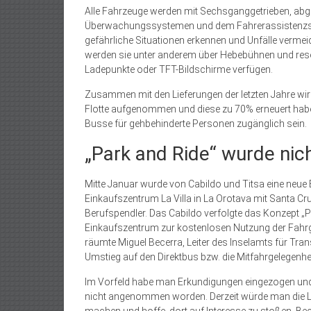
Alle Fahrzeuge werden mit Sechsganggetrieben, ab
Überwachungssystemen und dem Fahrerassistenzsy
gefährliche Situationen erkennen und Unfälle verme
werden sie unter anderem über Hebebühnen und reservie
Ladepunkte oder TFT-Bildschirme verfügen.
Zusammen mit den Lieferungen der letzten Jahre wir
Flotte aufgenommen und diese zu 70% erneuert habe
Busse für gehbehinderte Personen zugänglich sein.
„Park and Ride“ wurde ni
Mitte Januar wurde von Cabildo und Titsa eine neue B
Einkaufszentrum La Villa in La Orotava mit Santa Cruz
Berufspendler. Das Cabildo verfolgte das Konzept „P
Einkaufszentrum zur kostenlosen Nutzung der Fahrg
räumte Miguel Becerra, Leiter des Inselamts für Tran
Umstieg auf den Direktbus bzw. die Mitfahrgelegenhei
Im Vorfeld habe man Erkundigungen eingezogen und 
nicht angenommen worden. Derzeit würde man die Li