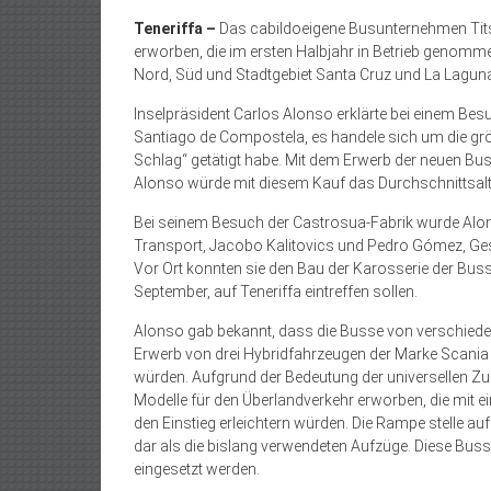
Teneriffa –
Das cabildoeigene Busunternehmen Tits
erworben, die im ersten Halbjahr in Betrieb genomm
Nord, Süd und Stadtgebiet Santa Cruz und La Lagu
Inselpräsident Carlos Alonso erklärte bei einem Bes
Santiago de Compostela, es handele sich um die größ
Schlag“ getätigt habe. Mit dem Erwerb der neuen Buss
Alonso würde mit diesem Kauf das Durchschnittsalter
Bei seinem Besuch der Castrosua-Fabrik wurde Alons
Transport, Jacobo Kalitovics und Pedro Gómez, Gesch
Vor Ort konnten sie den Bau der Karosserie der Busse
September, auf Teneriffa eintreffen sollen.
Alonso gab bekannt, dass die Busse von verschiedene
Erwerb von drei Hybrid­fahrzeugen der Marke Scania
würden. Aufgrund der Bedeutung der universellen Z
Modelle für den Überlandverkehr erworben, die mit 
den Einstieg erleichtern würden. Die Rampe stelle auf
dar als die bislang verwendeten Aufzüge. Diese Bus
eingesetzt werden.