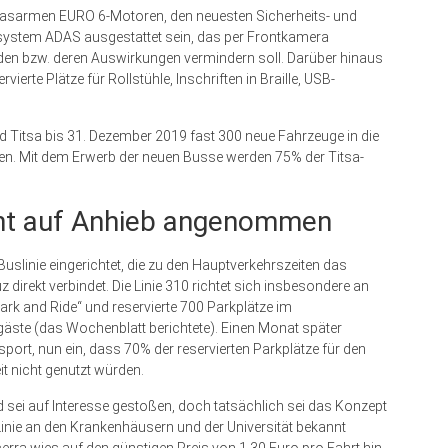
gasarmen EURO 6-Motoren, den neuesten Sicherheits- und
stem ADAS ausgestattet sein, das per Frontkamera
iden bzw. deren Auswirkungen vermindern soll. Darüber hinaus
rte Plätze für Rollstühle, Inschriften in Braille, USB-
d Titsa bis 31. Dezember 2019 fast 300 neue Fahrzeuge in die
n. Mit dem Erwerb der neuen Busse werden 75% der Titsa-
cht auf Anhieb angenommen
uslinie eingerichtet, die zu den Hauptverkehrszeiten das
 direkt verbindet. Die Linie 310 richtet sich insbesondere an
ark and Ride“ und reservierte 700 Parkplätze im
äste (das Wochenblatt berichtete). Einen Monat später
sport, nun ein, dass 70% der reservierten Parkplätze für den
t nicht genutzt würden.
sei auf Interesse gestoßen, doch tatsächlich sei das Konzept
nie an den Krankenhäusern und der Universität bekannt