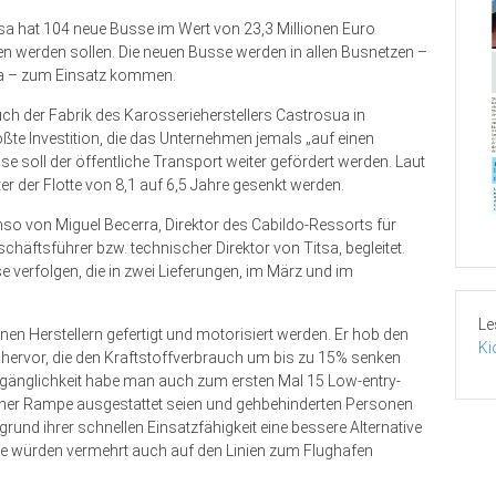
a hat 104 neue Busse im Wert von 23,3 Millionen Euro
en werden sollen. Die neuen Busse werden in allen Busnetzen –
na – zum Einsatz kommen.
uch der Fabrik des Karosserieherstellers Castrosua in
te Investition, die das Unternehmen jemals „auf einen
e soll der öffentliche Transport weiter gefördert werden. Laut
 der Flotte von 8,1 auf 6,5 Jahre gesenkt werden.
o von Miguel Becerra, Direktor des Cabildo-Ressorts für
äftsführer bzw. technischer Direktor von Titsa, begleitet.
 verfolgen, die in zwei Lieferungen, im März und im
Le
n Herstellern gefertigt und motorisiert werden. Er hob den
Ki
 hervor, die den Kraftstoffverbrauch um bis zu 15% senken
ugänglichkeit habe man auch zum ersten Mal 15 Low-entry-
einer Rampe ausgestattet seien und gehbehinderten Personen
grund ihrer schnellen Einsatzfähigkeit eine bessere Alternative
se würden vermehrt auch auf den Linien zum Flughafen