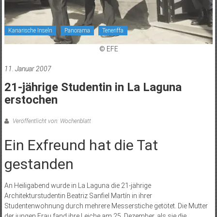
Kanarische Inseln
Panorama
Teneriffa
© EFE
11. Januar 2007
21-jährige Studentin in La Laguna
erstochen
Veröffentlicht von: Wochenblatt
Ein Exfreund hat die Tat
gestanden
An Heiligabend wurde in La Laguna die 21-jährige
Architekturstudentin Beatriz Sanfiel Martín in ihrer
Studentenwohnung durch mehrere Messerstiche getötet. Die Mutter
der jungen Frau fand ihre Leiche am 25. Dezember, als sie die