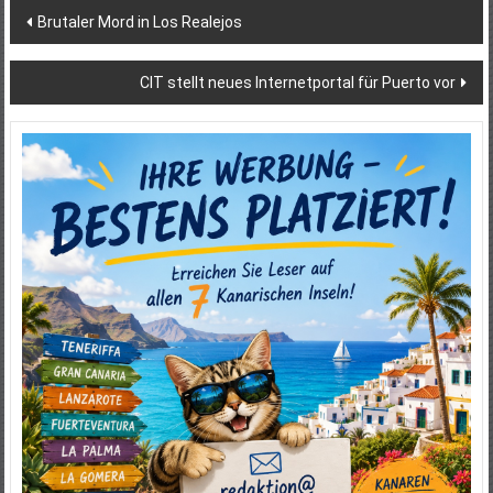
Beitragsnavigation
Brutaler Mord in Los Realejos
CIT stellt neues Internetportal für Puerto vor