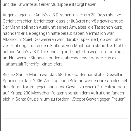
und die Tatwaffe auf einer Müllkippe entsorgt haben.
Augenzeugen, die Andrés J.S.D. sahen, als er am 30. Dezember vor
Gericht erschien, berichteten, dass er äußerst nervös gewirkt habe.
Der Mann soll nach Auskunft seines Anwaltes die Tat schon kurz
nachdem er sie begangen hatte bereut haben. Vermutlich war
Alkohol im Spiel. Desweiteren wird darüber spekuliert, ob der Täter
vielleicht sogar unter dem Einfluss von Marihuana stand. Der Richter
befand Andrés J.S.D. für schuldig und klagte ihn wegen Totschlags
an. Nur wenige Stunden vor dem Jahreswechsel wurde er in die
Haftanstalt Tenerife II eingeliefert.
Beatriz Sanfiel Martín war das 68. Todesopfer häuslicher Gewalt in
Spanien im Jahr 2006. Am Tag nach Bekanntwerden ihres Todes rief
das Bürgerforum gegen häusliche Gewalt zu einem Protestmarsch
auf. Knapp 200 Menschen folgten spontan dem Aufruf und fanden
sich in Santa Cruz ein, um zu fordern: „Stoppt Gewalt gegen Frauen“.