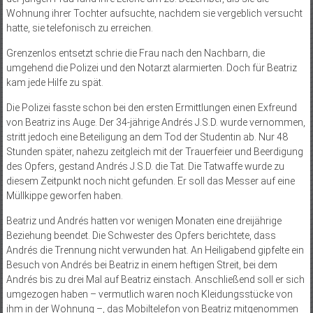
Wohnung ihrer Tochter aufsuchte, nachdem sie vergeblich versucht
hatte, sie telefonisch zu erreichen.
Grenzenlos entsetzt schrie die Frau nach den Nachbarn, die
umgehend die Polizei und den Notarzt alarmierten. Doch für Beatriz
kam jede Hilfe zu spät.
Die Polizei fasste schon bei den ersten Ermittlungen einen Exfreund
von Beatriz ins Auge. Der 34-jährige Andrés J.S.D. wurde vernommen,
stritt jedoch eine Beteiligung an dem Tod der Studentin ab. Nur 48
Stunden später, nahezu zeitgleich mit der Trauerfeier und Beerdigung
des Opfers, gestand Andrés J.S.D. die Tat. Die Tatwaffe wurde zu
diesem Zeitpunkt noch nicht gefunden. Er soll das Messer auf eine
Müllkippe geworfen haben.
Beatriz und Andrés hatten vor wenigen Monaten eine dreijährige
Beziehung beendet. Die Schwester des Opfers berichtete, dass
Andrés die Trennung nicht verwunden hat. An Heiligabend gipfelte ein
Besuch von Andrés bei Beatriz in einem heftigen Streit, bei dem
Andrés bis zu drei Mal auf Beatriz einstach. Anschließend soll er sich
umgezogen haben – vermutlich waren noch Kleidungsstücke von
ihm in der Wohnung –, das Mobiltelefon von Beatriz mitgenommen