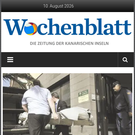
Zum
10. August 2026
Inhalt
springen
Wochenblatt
die
Zeitung
der
Kanarischen
Inseln