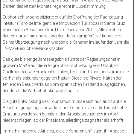
Zahlen des letzten Monats regelrecht in Jubelstimmung.
Euphorisch prognostizierte er auf der Eröffnung der Fachtagung
Intelitur (Foro de Inteligencia e Innovación Turística) in Santa Cruz
einen neuen Besucherrekord für dieses Jahr 2011. „Alle Zeichen
deuten darauf hin und wir werden dafür kämpfen“, verkündete er.
Seiner Überzeugung nach werden die Kanaren im laufenden Jahr die
12-Mio-Besucher-Marke knacken.
Das gute bisherige Jahresergebnis führte der Regierungschef in
großem Maße auf die erfolgreiche Erschließung von Urlauber-
Quellmärkten wie Frankreich, Italien, Polen und Russland zurück, die
vorher als sekundär gegolten hatten. Diese, so Rivero, hätten den
fehlenden Besucherfluss vom spanischen Festland ausgeglichen,
der durch die Wirtschaftskrise bedingt ist.
Die gute Entwicklung des Tourismus müsse sich nun auch auf die
Beschäftigungslage auswirken, unterstrich Rivero. Die touristische
Erholung werde sich bereits in den Arbeitslosenzahlen im April
niederschlagen, so der Präsident, allerdings zaghafter als erhofft.
Immerhin haben die Airlines, die die Kanaren anfliegen, ihr Angebot