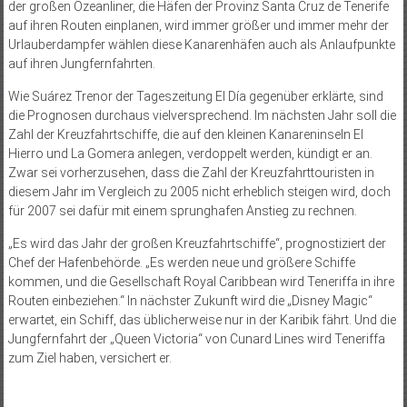
der großen Ozeanliner, die Häfen der Provinz Santa Cruz de Tenerife
auf ihren Routen einplanen, wird immer größer und immer mehr der
Urlauberdampfer wählen diese Kanarenhäfen auch als Anlaufpunkte
auf ihren Jungfernfahrten.
Wie Suárez Trenor der Tageszeitung El Día gegenüber erklärte, sind
die Prognosen durchaus vielversprechend. Im nächsten Jahr soll die
Zahl der Kreuzfahrtschiffe, die auf den kleinen Kanareninseln El
Hierro und La Gomera anlegen, verdoppelt werden, kündigt er an.
Zwar sei vorherzusehen, dass die Zahl der Kreuzfahrttouristen in
diesem Jahr im Vergleich zu 2005 nicht erheblich steigen wird, doch
für 2007 sei dafür mit einem sprunghafen Anstieg zu rechnen.
„Es wird das Jahr der großen Kreuzfahrtschiffe“, prognostiziert der
Chef der Hafenbehörde. „Es werden neue und größere Schiffe
kommen, und die Gesellschaft Royal Caribbean wird Teneriffa in ihre
Routen einbeziehen.“ In nächster Zukunft wird die „Disney Magic“
erwartet, ein Schiff, das üblicherweise nur in der Karibik fährt. Und die
Jungfernfahrt der „Queen Victoria“ von Cunard Lines wird Teneriffa
zum Ziel haben, versichert er.