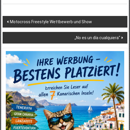
Beitragsnavigation
Motocross Freestyle Wettbewerb und Show
„No es un día cualquiera“