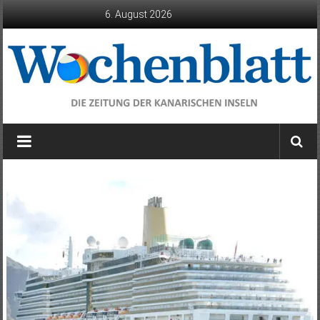
Zum
6. August 2026
Inhalt
springen
Wochenblatt
die
Zeitung
der
Kanarischen
Inseln