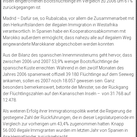
Inseln eingetroffenen Bootsflüchtlinge im Vergleich zu 2006 um 61%
zu­rückgegangen ist.
Madrid – Dafür sei, so Rubalcaba, vor allem die Zusammenarbeit mit
den Herkunftsländern der illegalen Immigration in Westafrika
verantwortlich. In Spanien habe ein Kooperationsabkommen mit
Marokko außerdem ermöglicht, dass nahezu alle auf illegalem Weg
eingewanderte Marokkaner abgeschoben werden konnten.
Aus der Bilanz des spanischen Innenministeriums geht hervor, dass
zwischen 2006 und 2007 53,9% weniger Bootsflüchtlinge die
spanische Küste erreichten. Während in den zwölf Monaten des
Jahres 2006 spanienweit offiziell 39.180 Flüchtlinge auf dem Seeweg
ankamen, sollen es 2007 noch 18.057 gewesen sein. Ganz
besonders bemerkenswert, betonte der Minister, sei der Rückgang
der Flüchtlingszahlen auf den Kanarischen Inseln – von 31.768 auf
12.478.
Als weiteren Erfolg ihrer Immigrationspolitik wertet die Regierung die
gestiegene Zahl der Rückführungen, die in dieser Legislaturperiode im
Vergleich zur vorherigen um 43,4% zugenommen hatten. Knapp
56.000 illegale Immigranten wurden im letzten Jahr von Spanien in
ihre Heimatländer zurückgebracht.