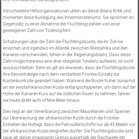
Verschiedene Hilfsorganisationen übten an dieser Bilanz Kritik und
monierten diese Auslegung des Innenministeriums. Sie sprechen im
Gegensatz zu einer Abnahme der Flüchtlingszahlen von einer
gestiegenen Zahl von Todesopfern.
Schätzungen über die Zahl der Flüchtlingsboote, die ihr Ziel nie
erreichen und irgendwo im Atlantik zwischen Westafrika und den
Kanaren verschwinden, fehlen in der Regierungsbilanz. Dass diese
Zahl möglicherweise eine eher steigende Tendenz aufweist, ist nicht
auszuschließen. Denn es gilt als erwiesen, dass die Flüchtlingsboote
ihre Reisestrategie nach dem verstärkten Frontex-Einsatz zur
Küstenkontrolle geändert haben. Während die Boote früher zu­nächst
an der westafrikanischen Küste entlangschipperten, um dann auf der
Höhe der Kanaren Kurs auf die östlichen Inseln zu nehmen, fahren
sie heute direkt aufs offene Meer hinaus.
Dies liegt an der Vereinbarung zwischen Mauretanien und Spanien
zur Überwachung der afrikanischen Küste durch die Frontex-
Einheiten die festlegt, dass die Patrouillenschiffe nur ab 45 Meilen vor
der afrikanischen Küste eingreifen dürfen. Die Flüchtlingsboote sind
zwar ab dieser imaginären Grenze außerhalb der Reichweite der