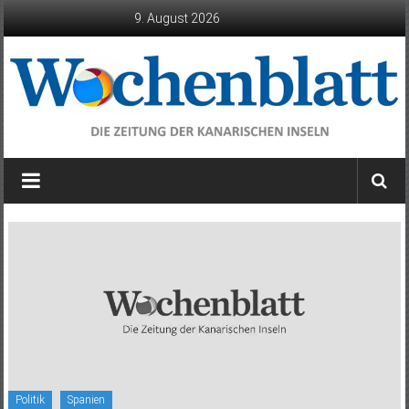
Zum
9. August 2026
Inhalt
springen
Wochenblatt
die
Zeitung
der
Kanarischen
Inseln
Politik
Spanien