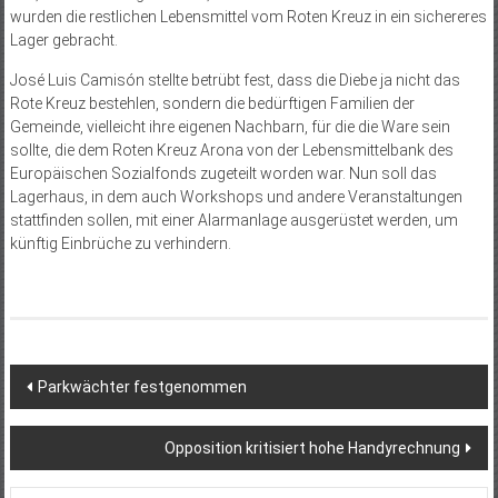
wurden die restlichen Lebensmittel vom Roten Kreuz in ein sichereres
Lager gebracht.
José Luis Camisón stellte betrübt fest, dass die Diebe ja nicht das
Rote Kreuz bestehlen, sondern die bedürftigen Familien der
Gemeinde, vielleicht ihre eigenen Nachbarn, für die die Ware sein
sollte, die dem Roten Kreuz Arona von der Lebensmittelbank des
Europäischen Sozialfonds zugeteilt worden war. Nun soll das
Lagerhaus, in dem auch Workshops und andere Veranstaltungen
stattfinden sollen, mit einer Alarmanlage ausgerüstet werden, um
künftig Einbrüche zu verhindern.
Beitragsnavigation
Parkwächter festgenommen
Opposition kritisiert hohe Handyrechnung