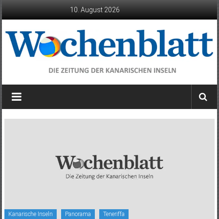
Zum
10. August 2026
Inhalt
springen
Wochenblatt
die
Zeitung
der
Kanarischen
Inseln
Kanarische Inseln
Panorama
Teneriffa