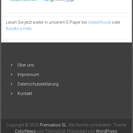
Lesen Sie jetzt weiter in unserem E-Paper bei
United Kiosk
oder
Kiosko y más
.
Über uns
Impressum
Datenschutzerklärung
Kontakt
Copyright © 2026
Prensalisio SL
. Alle Rechte vorbehalten. Theme:
ColorNews
von ThemeGrill. Präsentiert von
WordPress
.