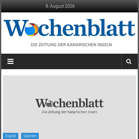
Zum
8. August 2026
Inhalt
springen
Wochenblatt
die
Zeitung
der
Kanarischen
Inseln
Digital
Spanien