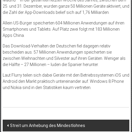
Madrid – In der gesamten letzten Woche des Jahres, zwischen dem
25. und 31. Dezember, wurden ganze 50 Millionen Geräte aktiviert, und
die Zahl der App-Downloads belief sich auf 1,76 Milliarden.
Allein US-Bürger speicherten 604 Millionen Anwendungen auf ihren
Smartphones und Tablets. Auf Platz zwei folgt mit 183 Millionen
Apps China.
Das Download-Verhalten der Deutschen fiel dagegen relativ
bescheiden aus. 57 Millionen Anwendungen speicherten sie
zwischen Weihnachten und Silvester auf ihren Geräten. Weniger als
die Hälfte – 27 Millionen – luden die Spanier herunter.
Laut Flurry teilen sich dabei Geräte mit den Betriebssystemen iOS und
Android den Markt praktisch untereinander auf. Windows 8 Phone
und Nokia sind in den Statistiken kaum vertreten.
Beitragsnavigation
Streit um Anhebung des Mindestlohnes