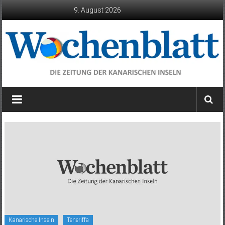
Zum
9. August 2026
Inhalt
springen
Wochenblatt
die
Zeitung
der
Kanarischen
Inseln
Kanarische Inseln
Teneriffa