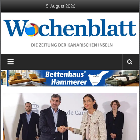
Zum
5. August 2026
Inhalt
springen
Wochenblatt
die
Zeitung
der
Kanarischen
Inseln