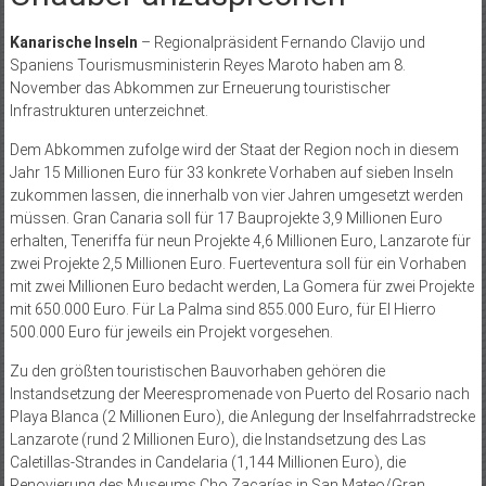
Kanarische Inseln
– Regionalpräsident Fernando Clavijo und
Spaniens Tourismusministerin Reyes Maroto haben am 8.
November das Abkommen zur Erneuerung touristischer
Infrastrukturen unterzeichnet.
Dem Abkommen zufolge wird der Staat der Region noch in diesem
Jahr 15 Millionen Euro für 33 konkrete Vorhaben auf sieben Inseln
zukommen lassen, die innerhalb von vier Jahren umgesetzt werden
müssen. Gran Canaria soll für 17 Bauprojekte 3,9 Millionen Euro
erhalten, Teneriffa für neun Projekte 4,6 Millionen Euro, Lanzarote für
zwei Projekte 2,5 Millionen Euro. Fuerteventura soll für ein Vorhaben
mit zwei Millionen Euro bedacht werden, La Gomera für zwei Projekte
mit 650.000 Euro. Für La Palma sind 855.000 Euro, für El Hierro
500.000 Euro für jeweils ein Projekt vorgesehen.
Zu den größten touristischen Bauvorhaben gehören die
Instandsetzung der Meerespromenade von Puerto del Rosario nach
Playa Blanca (2 Millionen Euro), die Anlegung der Inselfahrradstrecke
Lanzarote (rund 2 Millionen Euro), die Instandsetzung des Las
Caletillas-Strandes in Candelaria (1,144 Millionen Euro), die
Renovierung des Museums Cho Zacarías in San Mateo/Gran