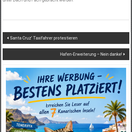
unter Dach und Fach gebracht werden.
Beitragsnavigation
Santa Cruz’ Taxifahrer protestieren
Hafen-Erweiterung – Nein danke!