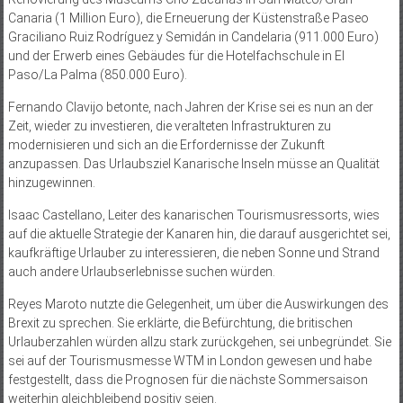
Canaria (1 Million Euro), die Erneuerung der Küstenstraße Paseo
Graciliano Ruiz Rodríguez y Semidán in Candelaria (911.000 Euro)
und der Erwerb eines Gebäudes für die Hotelfachschule in El
Paso/La Palma (850.000 Euro).
Fernando Clavijo betonte, nach Jahren der Krise sei es nun an der
Zeit, wieder zu investieren, die veralteten Infrastrukturen zu
modernisieren und sich an die Erfordernisse der Zukunft
anzupassen. Das Urlaubsziel Kanarische Inseln müsse an Qualität
hinzugewinnen.
Isaac Castellano, Leiter des kanarischen Tourismusressorts, wies
auf die aktuelle Strategie der Kanaren hin, die darauf ausgerichtet sei,
kaufkräftige Urlauber zu interessieren, die neben Sonne und Strand
auch andere Urlaubserlebnisse suchen würden.
Reyes Maroto nutzte die Gelegenheit, um über die Auswirkungen des
Brexit zu sprechen. Sie erklärte, die Befürchtung, die britischen
Urlauberzahlen würden allzu stark zurückgehen, sei unbegründet. Sie
sei auf der Tourismusmesse WTM in London gewesen und habe
festgestellt, dass die Prognosen für die nächste Sommersaison
weiterhin gleichbleibend positiv seien.