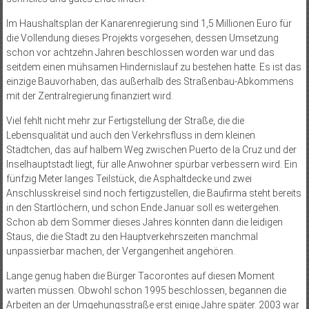
Im Haushaltsplan der Kanarenregierung sind 1,5 Millionen Euro für
die Vollendung dieses Projekts vorgesehen, dessen Umsetzung
schon vor achtzehn Jahren beschlossen worden war und das
seitdem einen mühsamen Hindernislauf zu bestehen hatte. Es ist das
einzige Bauvorhaben, das außerhalb des Straßenbau-Abkommens
mit der Zentralregierung finanziert wird.
Viel fehlt nicht mehr zur Fertigstellung der Straße, die die
Lebensqualität und auch den Verkehrsfluss in dem kleinen
Städtchen, das auf halbem Weg zwischen Puerto de la Cruz und der
Inselhauptstadt liegt, für alle Anwohner spürbar verbessern wird. Ein
fünfzig Meter langes Teilstück, die Asphaltdecke und zwei
Anschlusskreisel sind noch fertigzustellen, die Baufirma steht bereits
in den Startlöchern, und schon Ende Januar soll es weitergehen.
Schon ab dem Sommer dieses Jahres könnten dann die leidigen
Staus, die die Stadt zu den Hauptverkehrszeiten manchmal
unpassierbar machen, der Vergangenheit angehören.
Lange genug haben die Bürger Tacorontes auf diesen Moment
warten müssen. Obwohl schon 1995 beschlossen, begannen die
Arbeiten an der Umgehungsstraße erst einige Jahre später. 2003 war