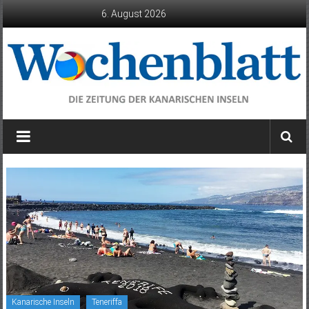
Zum
6. August 2026
Inhalt
springen
Wochenblatt
die
Zeitung
der
Kanarischen
Inseln
Kanarische Inseln
Teneriffa