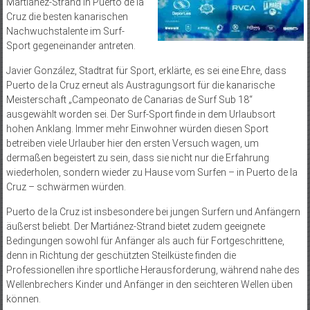
Martiánez-Strand in Puerto de la
Cruz die besten kanarischen
Nachwuchstalente im Surf-
Sport gegeneinander antreten.
Javier González, Stadtrat für Sport, erklärte, es sei eine Ehre, dass
Puerto de la Cruz erneut als Austragungsort für die kanarische
Meisterschaft „Campeonato de Canarias de Surf Sub 18“
ausgewählt worden sei. Der Surf-Sport finde in dem Urlaubsort
hohen Anklang. Immer mehr Einwohner würden diesen Sport
betreiben viele Urlauber hier den ersten Versuch wagen, um
dermaßen begeistert zu sein, dass sie nicht nur die Erfahrung
wiederholen, sondern wieder zu Hause vom Surfen – in Puerto de la
Cruz – schwärmen würden.
Puerto de la Cruz ist insbesondere bei jungen Surfern und Anfängern
äußerst beliebt. Der Martiánez-Strand bietet zudem geeignete
Bedingungen sowohl für Anfänger als auch für Fortgeschrittene,
denn in Richtung der geschützten Steilküste finden die
Professionellen ihre sportliche Herausforderung, während nahe des
Wellenbrechers Kinder und Anfänger in den seichteren Wellen üben
können.