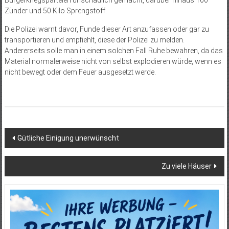
Zünder und 50 Kilo Sprengstoff.
Die Polizei warnt davor, Funde dieser Art anzufassen oder gar zu
transportieren und empfiehlt, diese der Polizei zu melden.
Andererseits solle man in einem solchen Fall Ruhe bewahren, da das
Material normalerweise nicht von selbst explodieren würde, wenn es
nicht bewegt oder dem Feuer ausgesetzt werde.
Beitragsnavigation
Gütliche Einigung unerwünscht
Zu viele Häuser