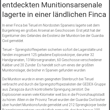
entdeckten Munitionsarsenale
lagerte in einer ländlichen Finca
In einer Finca bei Teruel im Nordosten Spaniens lagerte seit dem
Bürgerkrieg ein großes Arsenal an Geschossen. Erst jetzt hat der
Eigentümer des Geländes die Existenz der Munition bei der Guardia
Civil gemeldet.
Teruel – Sprengstoffexperten sicherten sofort die Lagerstätte und
fanden insgesamt 125 geladene Explosivkörper, darunter 32
Handgranaten, 13 Mörsergranaten, 60 Geschosse verschiedener
Kaliber und 20 Zünder. Es handelt sich um eines der größten
Munitionslager, die bisher in Spanien gefunden wurden.
Die Munition wurde in einen geeigneten Steinbruch bei Teruel
verbracht und durch die Sprengstoffspezialisten der GEDEX-Gruppe
aus Zaragoza durch kontrollierte Sprengung zerstört. Die
Explosionen waren viele Kilometer weit bis in die Provinzhauptstadt
zu hören. Allein in der Provinz Teruel wurden der Guardia Civil bisher
über hundert Munitionsfunde gemeldet und 212 Sprengkörper beider
Bürgerkriegsparteien unschädlich gemacht, darüber hinaus 100