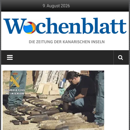
Zum
9. August 2026
Inhalt
springen
Wochenblatt
die
Zeitung
der
Kanarischen
Inseln