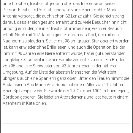
unterbrochen, freute sich jedoch über das Interesse an seiner
Person. Er sitzt im Rollstuhl und wird von seiner Tochter María
Antonia versorgt, die auch schon 82 Lenze zählt. Sie achtet streng
darauf, dass er sich gesund ernährt und zu viele Besucher ihn nicht
unnötig ermüden, denn er freut sich immer sehr, wenn er Besuch
erhält. Noch mit 107 Jahren ging er durch das Dorf, um mit den
Nachbarn zu plaudern. Seit er mit 98 am grauen Star operiert worden
ist, kann er wieder ohne Brille lesen, und auch die Operation, bei der
ihm mit 90 Jahren eine Niere entfernt wurde, hat er gut überstanden.
Langlebigkeit scheint in seiner Familie verbreitet zu sein. Ein Bruder
von 95 und eine Schwester von 93 Jahren leben in der näheren
Umgebung. Auf der Liste der ältesten Menschen der Welt steht
übrigens auch eine Spanierin ganz oben. Unter den Frauen nimmt die
Andalusierin Ana María Vela Rubio mit einem Alter von 115 Jahren
einen Spitzenplatz ein. Sie wurde am 29. Oktober 1901 in Puentegenil,
Córdoba geboren. Sie leidet an Altersdemenz und lebt heute in einem
Altenheim in Katalonien.