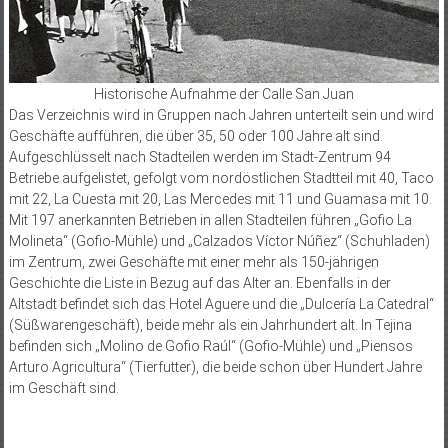
Historische Aufnahme der Calle San Juan
Das Verzeichnis wird in Gruppen nach Jahren unterteilt sein und wird
Geschäfte aufführen, die über 35, 50 oder 100 Jahre alt sind.
Aufgeschlüsselt nach Stadteilen werden im Stadt-Zentrum 94
Betriebe aufgelistet, gefolgt vom nordöstlichen Stadtteil mit 40, Taco
mit 22, La Cuesta mit 20, Las Mercedes mit 11 und Guamasa mit 10.
Mit 197 anerkannten Betrieben in allen Stadteilen führen „Gofio La
Molineta“ (Gofio-Mühle) und „Calzados Víctor Núñez“ (Schuhladen)
im Zentrum, zwei Geschäfte mit einer mehr als 150-jährigen
Geschichte die Liste in Bezug auf das Alter an. Ebenfalls in der
Altstadt befindet sich das Hotel Aguere und die „Dulcería La Catedral“
(Süßwarengeschäft), beide mehr als ein Jahrhundert alt. In Tejina
befinden sich „Molino de Gofio Raúl“ (Gofio-Mühle) und „Piensos
Arturo Agricultura“ (Tierfutter), die beide schon über Hundert Jahre
im Geschäft sind.