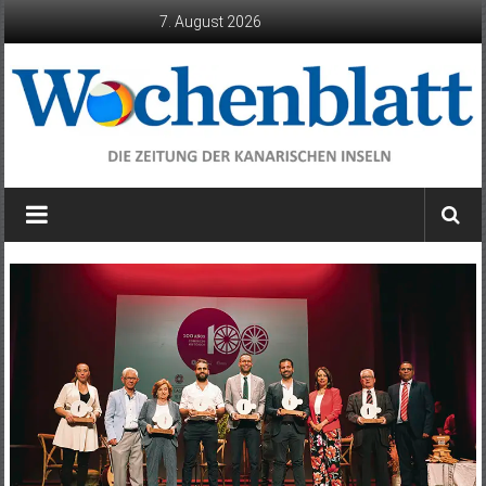
Zum
7. August 2026
Inhalt
springen
Wochenblatt
die
Zeitung
der
Kanarischen
Inseln