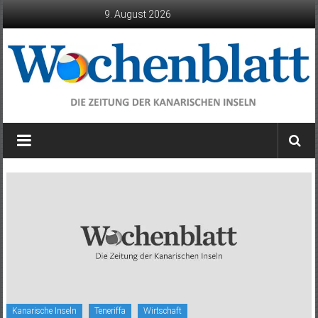
Zum
9. August 2026
Inhalt
springen
Wochenblatt
die
Zeitung
der
Kanarischen
Inseln
Kanarische Inseln
Teneriffa
Wirtschaft