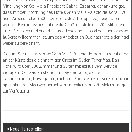
So freute sich Cabildo-Vizepräsident José Manuel Bermúdez über die
Mitteilung von Sol Meliá-Präsident Gabriel Escarrer, der ankündigte,
dass mit der Eröffnung des Hotels Gran Meliá Palacio de Isora 1.200
neue Arbeitsstellen (600 davon direkte Arbeitsplätze) geschaffen
werden. Bermúdez besichtigte die Großbaustelle des 200 Millionen
Euro-Projektes und erklärte, dass dieses neue Hotel der Luxusklasse
äußerst willkommen ist, um das Angebot an Qualitätshotels der Insel
weiter zu bereichern.
Die fünf Sterne Luxusoase Gran Meliá Palacio de Isora entsteht direkt
an der Küste des gleichnamigen Ortes im Süden Teneriffas. Das
Hotel wird über 600 Zimmer und Suiten mit exklusivem Service
verfügen. Den Gästen stehen fünf Restaurants, sechs
Tagungsräume, Privatgärten, mehrere Pools, ein Spa-Bereich und ein
spektakuläres Meerwasserschwimmbecken von 270 Metern Länge
zur Verfügung.
Beitragsnavigation
Neue Haltestellen