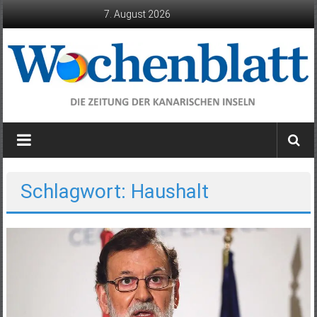
Zum
7. August 2026
Inhalt
springen
Wochenblatt
die
Zeitung
der
Schlagwort: Haushalt
Kanarischen
Inseln