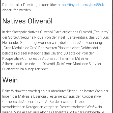
Die Liste aller Preisträger kann über
https://tinyurl.com/ybes88uk
abgerufen werden.
Natives Olivenöl
In der Kategorie Natives Olivenöl Extra erhielt das Olivenöl „Teguerey“
der Sorte Arbequina Picual von der Insel Fuerteventura, das von Luis
Hernández Santana gewonnen wird, die höchste Auszeichnung
„Gran Medalla de Oro“. Den zweiten Platz mit einer Goldmedaille
belegte in dieser Kategorie das Olivenöl „Oleoteide“ von der
Kooperative Cumbres de Abona auf Teneriffa. Mit einer
Silbermedaille wurde das Olivenöl „Rais“ von Maniubre S.L. von
Fuerteventura ausgezeichnet.
Wein
Beim Weinwettbewerb ging als absoluter Sieger und bester Wein der
Inseln der Malvasía Esencia „Testamento“ aus der Kooperative
Cumbres de Abona hervor. Außerdem wurden Preise in
verschiedenen Kategorien vergeben: Bester trockener Weißwein
wurde „Viña Arese“ aus Abona (Teneriffa). Mit einer Goldmedaille