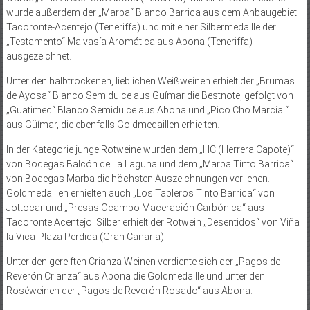
wurde außerdem der „Marba“ Blanco Barrica aus dem Anbaugebiet
Tacoronte-Acentejo (Teneriffa) und mit einer Silbermedaille der
„Testamento“ Malvasía Aromática aus Abona (Teneriffa)
ausgezeichnet.
Unter den halbtrockenen, lieblichen Weißweinen erhielt der „Brumas
de Ayosa“ Blanco Semidulce aus Güímar die Bestnote, gefolgt von
„Guatimec“ Blanco Semidulce aus Abona und „Pico Cho Marcial“
aus Güímar, die ebenfalls Goldmedaillen erhielten.
In der Kategorie junge Rotweine wurden dem „HC (Herrera Capote)“
von Bodegas Balcón de La Laguna und dem „Marba Tinto Barrica“
von Bodegas Marba die höchsten Auszeichnungen verliehen.
Goldmedaillen erhielten auch „Los Tableros Tinto Barrica“ von
Jottocar und „Presas Ocampo Maceración Carbónica“ aus
Tacoronte Acentejo. Silber erhielt der Rotwein „Desentidos“ von Viña
la Vica-Plaza Perdida (Gran Canaria).
Unter den gereiften Crianza Weinen verdiente sich der „Pagos de
Reverón Crianza“ aus Abona die Goldmedaille und unter den
Roséweinen der „Pagos de Reverón Rosado“ aus Abona.